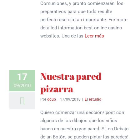
Comuniones, y pronto comienzarán los
preparativos para que todo resulte
Inicio
perfecto ese día tan importante. For more
detailed information best online casino
Sobre nosotras
websites. Una de las
Leer más
SESIONES
Tarifas
Nuestra pared
Tienda
17
pizarra
09/2010
Blog
Por
ddub
|
17/09/2010
|
El estudio
Contacto
Quiero comenzar una sección/ post con
algunos de los dibujos que los niños
hacen en nuestra gran pared. Sí, en Debajo
de un Botón, se pueden pintar las paredes!