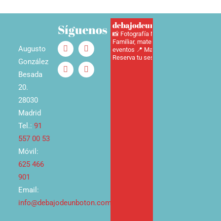
debajodeunbotonfotografia
Síguenos
📸 Fotografía Newborn, Infantil,
Familiar, maternidad, adultos y
Augusto
eventos
📍 Madrid 📞625466901
📅
Reserva tu sesión aquí ⬇️
González
Besada
20.
28030
Madrid
Tel.:
91
557 00 53
Móvil:
625 466
901
Email:
info@debajodeunboton.com