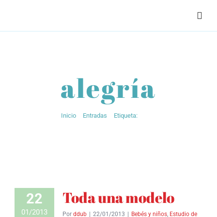
Saltar
¡Llámanos!
91 557 00 53
|
625 466 901
al
contenido
alegría
Inicio
Entradas
Etiqueta:
alegría
Toda una modelo
22
01/2013
Por
ddub
|
22/01/2013
|
Bebés y niños
,
Estudio de