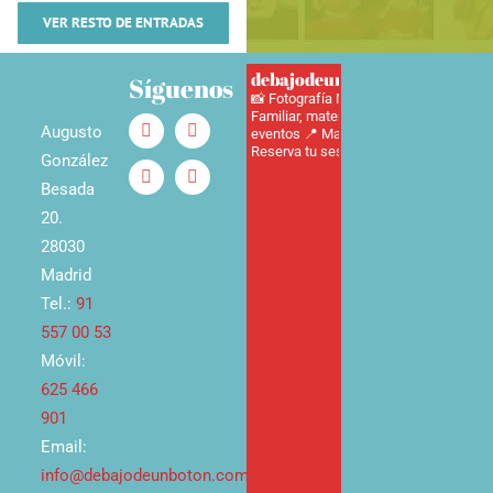
VER RESTO DE ENTRADAS
debajodeunbotonfotografia
Síguenos
📸 Fotografía Newborn, Infantil,
Familiar, maternidad, adultos y
Augusto
eventos
📍 Madrid 📞625466901
📅
Reserva tu sesión aquí ⬇️
González
Besada
20.
28030
Madrid
Tel.:
91
557 00 53
Móvil:
625 466
901
Email:
info@debajodeunboton.com