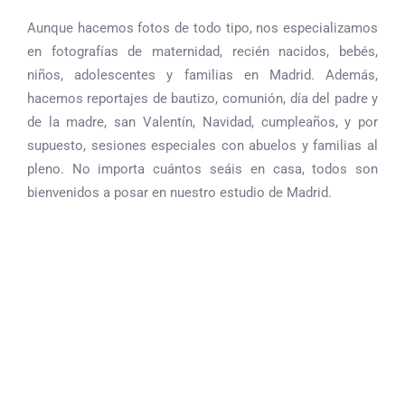
Aunque hacemos fotos de todo tipo, nos especializamos
en fotografías de maternidad, recién nacidos, bebés,
niños, adolescentes y familias en Madrid. Además,
hacemos reportajes de bautizo, comunión, día del padre y
Fotos
de la madre, san Valentín, Navidad, cumpleaños, y por
supuesto, sesiones especiales con abuelos y familias al
de
Fotografía
pleno. No importa cuántos seáis en casa, todos son
Cumpleaños
Smash
de
Fotos
bienvenidos a posar en nuestro estudio de Madrid.
en
Cake
Comunión
en
Madrid
Madrid
Madrid
familia
Recién
nacidos