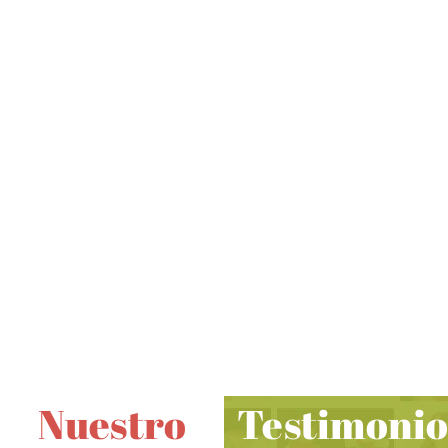
o escríbenos a
info@debajodeunboton.com
Nuestro
Testimonio