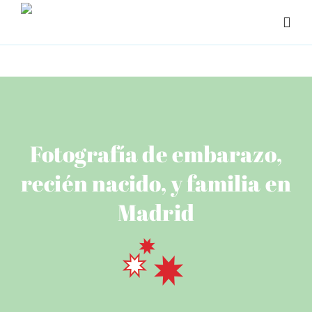
Saltar
¡Llámanos!
91 557 00 53
|
625 466 901
al
contenido
Fotografía de embarazo,
recién nacido, y familia en
Madrid