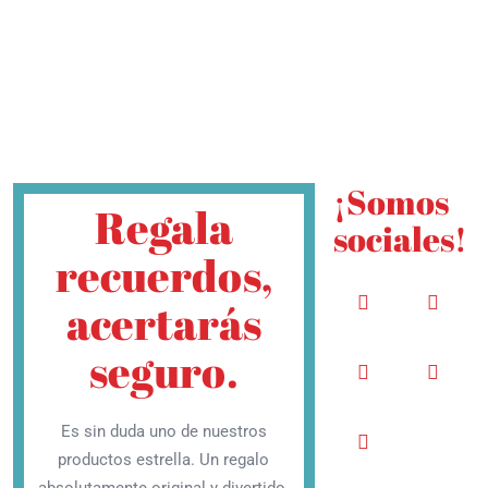
Inicio
Sobre nosotras
SESIONES
Tarifas
¡Somos
Regala
Tienda
sociales!
recuerdos,
Blog
acertarás
Contacto
seguro.
Es sin duda uno de nuestros
productos estrella. Un regalo