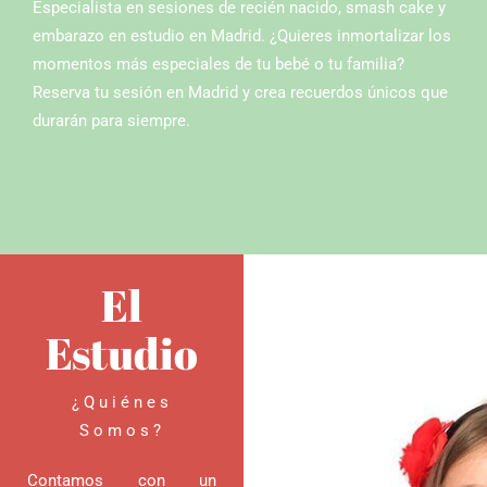
Especialista en sesiones de recién nacido, smash cake y
embarazo en estudio en Madrid. ¿Quieres inmortalizar los
momentos más especiales de tu bebé o tu familia?
Reserva tu sesión en Madrid y crea recuerdos únicos que
durarán para siempre.
El
Estudio
¿Quiénes
Somos?
Contamos con un