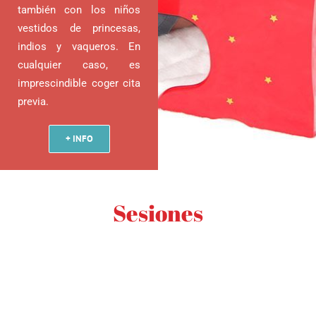
también con los niños
vestidos de princesas,
indios y vaqueros. En
cualquier caso, es
imprescindible coger cita
previa.
+ INFO
Sesiones