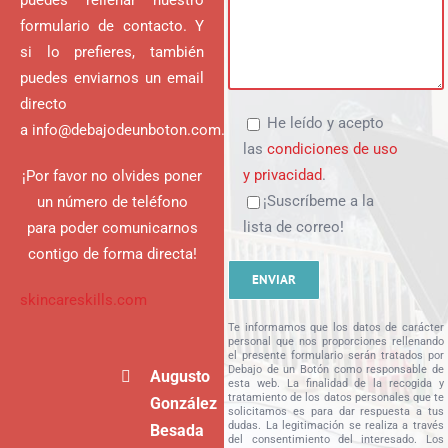
puedes rellenar nuestro
formulario de contacto. Y
si lo prefieres, también
puedes enviarnos un email
directo
He leído y acepto
a
info@debajodeunboton.com
.
las
condiciones de uso
y privacidad
.
¡Por favor no olvides poner
¡Suscríbeme a la
un número de teléfono
lista de correo!
para poder comunicarnos
contigo de forma directa!
skincareskills.com
Te informamos que los datos de carácter
personal que nos proporciones rellenando
el presente formulario serán tratados por
Debajo de un Botón como responsable de
Augusto
esta web. La finalidad de la recogida y
tratamiento de los datos personales que te
González
solicitamos es para dar respuesta a tus
dudas. La legitimación se realiza a través
Besada
del consentimiento del interesado. Los