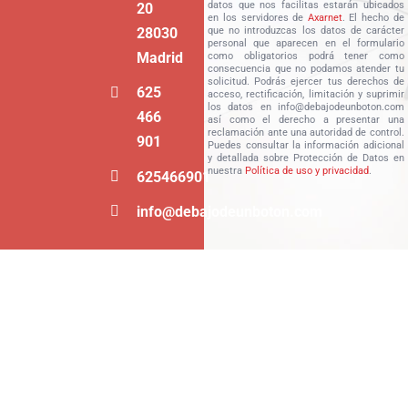
datos que nos facilitas estarán ubicados
20
en los servidores de
Axarnet
. El hecho de
28030
que no introduzcas los datos de carácter
personal que aparecen en el formulario
Madrid
como obligatorios podrá tener como
consecuencia que no podamos atender tu
solicitud. Podrás ejercer tus derechos de
625
acceso, rectificación, limitación y suprimir
los datos en info@debajodeunboton.com
466
así como el derecho a presentar una
reclamación ante una autoridad de control.
901
Puedes consultar la información adicional
y detallada sobre Protección de Datos en
nuestra
Política de uso y privacidad
.
625466901
info@debajodeunboton.com