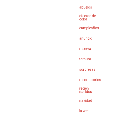
abuelos
efectos de
color
cumpleaños
anuncio
reserva
o escríbenos a
info@debajodeunboton.com
ternura
sorpresas
recordatorios
recién
nacidos
navidad
la web