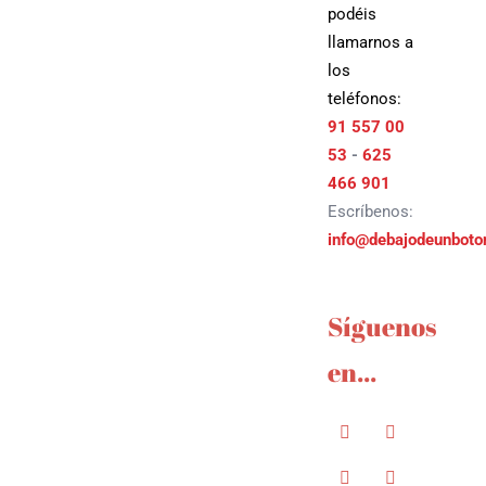
podéis
llamarnos a
los
teléfonos:
91 557 00
53
-
625
466 901
Escríbenos:
info@debajodeunbot
Síguenos
en...