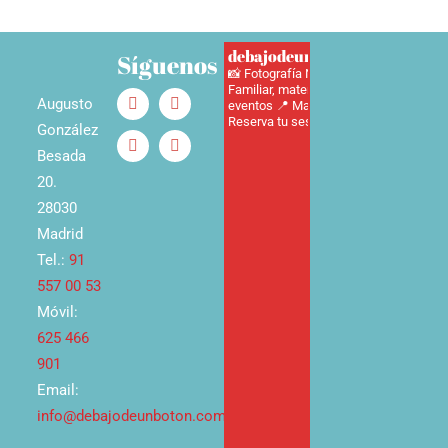
debajodeunbotonfotografia
Síguenos
📸 Fotografía Newborn, Infantil,
Familiar, maternidad, adultos y
Augusto
eventos
📍 Madrid 📞625466901
📅
Reserva tu sesión aquí ⬇️
González
Besada
20.
28030
Madrid
Tel.:
91
557 00 53
Móvil:
625 466
901
Email:
info@debajodeunboton.com