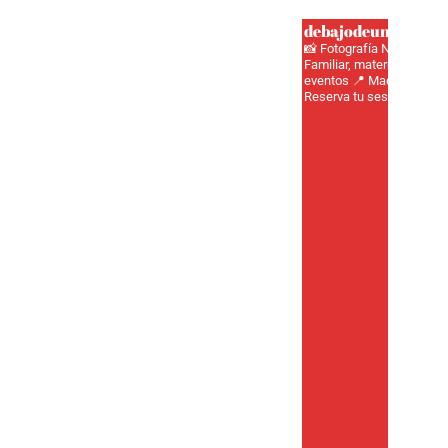
debajodeunbotonfo
📸 Fotografía Newborn, In
Familiar, maternidad, adul
eventos
📍 Madrid 📞625
Reserva tu sesión aquí ⬇️
Inicio
Sobre nosotras
SESIONES
Tarifas
Tienda
Blog