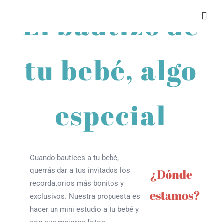
Saltar
El bautizo de
¡Llámanos!
91 557 00 53
|
625 466 901
al
contenido
tu bebé, algo
especial
Cuando bautices a tu bebé,
querrás dar a tus invitados los
¿Dónde
recordatorios más bonitos y
estamos?
exclusivos. Nuestra propuesta es
hacer un mini estudio a tu bebé y