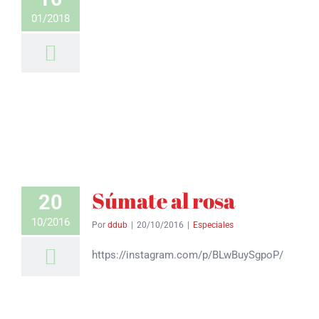
01/2018
Súmate al rosa
20
10/2016
Por
ddub
|
20/10/2016
|
Especiales
https://instagram.com/p/BLwBuySgpoP/