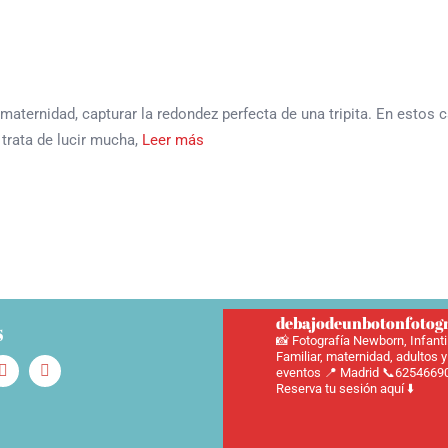
a maternidad, capturar la redondez perfecta de una tripita. En est
trata de lucir mucha,
Leer más
debajodeunbotonfotogr
s
📸 Fotografía Newborn, Infantil
Familiar, maternidad, adultos y
eventos
📍 Madrid 📞6254669
Reserva tu sesión aquí ⬇️