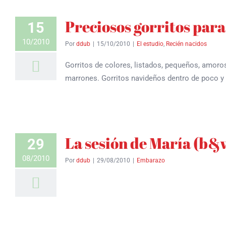
Preciosos gorritos para
15
10/2010
Por
ddub
|
15/10/2010
|
El estudio
,
Recién nacidos
Gorritos de colores, listados, pequeños, amoros
marrones. Gorritos navideños dentro de poco y 
La sesión de María (b&w
29
08/2010
Por
ddub
|
29/08/2010
|
Embarazo