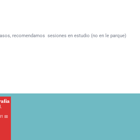
os casos, recomendamos sesiones en estudio (no en le parque)
afia
,
01
📅