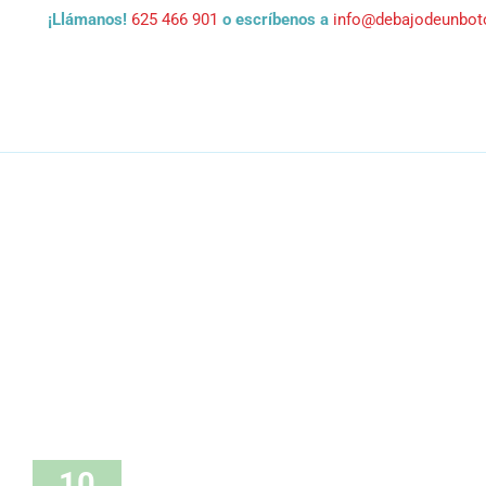
Saltar
¡Llámanos!
625 466 901
o escríbenos a
info@debajodeunbo
al
contenido
10